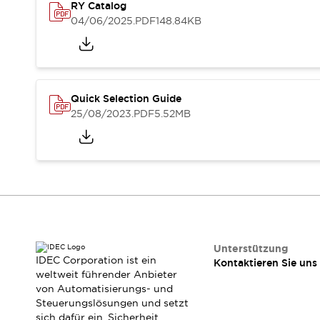
RFID-Authentifizierung
RY Catalog
Sicherheitslösungen
04/06/2025
.PDF
148.84KB
IDEC-Sicherheitskonzept
Kollaborative Sicherheit (Sicherheit 2.0)
Sicherheitsrelevante Gesetze und Normen
Sicherheitsausrüstung-Kurs
Quick Selection Guide
Entdecken Sie alles
25/08/2023
.PDF
5.52MB
Entdecken Sie alles
Ressourcen
CAD Files
Standardgeprüfte Produkte
Literatur
Webinar
Presse
Videothek
Software-Updates
Konformitätsdokumente
Unterstützung
Schwachstellenberichte
IDEC Corporation ist ein
Kontaktieren Sie uns
weltweit führender Anbieter
Auswahlwerkzeuge
von Automatisierungs- und
Was ist neu
Steuerungslösungen und setzt
Blog
sich dafür ein, Sicherheit,