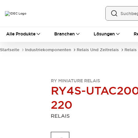
Alle Produkte
Alle Produkte
Branchen
Lösungen
R
Automatisierung
Bedienerschnittstellen
Startseite
Industriekomponenten
Relais Und Zeitrelais
Relais
Industrie-Ethernet-Geräte
Speicherprogrammierbare Steuerung (SPS)
Entdecken Sie alles
Sensoren
RY MINIATURE RELAIS
Automatische Identifizierung
RY4S-UTAC200
Sensoren/Erfassung
Entdecken Sie alles
Industriekomponenten
220
LED-Meldeleuchten
Leitungsschutzgeräte
Relais und Zeitrelais
Stromversorgungen
RELAIS
Verbindungsgeräte
Entdecken Sie alles
Mobilitätslösungen
Motorunterstützung