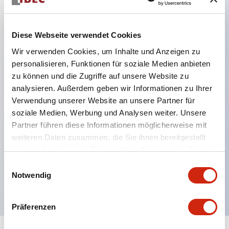
Hauptmerkmale
Diese Webseite verwendet Cookies
Wir verwenden Cookies, um Inhalte und Anzeigen zu
DPDT-Modell
personalisieren, Funktionen für soziale Medien anbieten
RY-Serie goldbeschichtete Kontakte Standard
zu können und die Zugriffe auf unsere Website zu
Klingen-Steckverbinder oder
analysieren. Außerdem geben wir Informationen zu Ihrer
Leiterplattenanschlüsse
Verwendung unserer Website an unsere Partner für
soziale Medien, Werbung und Analysen weiter. Unsere
Optionen umfassen Kontrollleuchte, Prüftaste und
Partner führen diese Informationen möglicherweise mit
obere Montagehalterung
weiteren Daten zusammen, die Sie ihnen bereitgestellt
Montageoptionen umfassen obere Montage, DIN-
haben oder die sie im Rahmen Ihrer Nutzung der Dienste
Fassung, Leiterplattenfassung oder Schalttafel-
gesammelt haben.
Einwilligungsauswahl
Notwendig
Fassung
Präferenzen