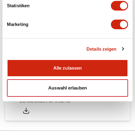
Statistiken
Dokumente und Dateien
Marketing
Kataloge & Broschüren
Details zeigen
RY Catalog
04/06/2025
.PDF
148.84KB
Alle zulassen
Auswahl erlauben
Quick Selection Guide
25/08/2023
.PDF
5.52MB