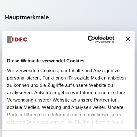
Hauptmerkmale
DPDT-Modell
RY-Serie goldbeschichtete Kontakte Standard
Klingen-Steckverbinder oder
Leiterplattenanschlüsse
Diese Webseite verwendet Cookies
Optionen umfassen Kontrollleuchte, Prüftaste und
Wir verwenden Cookies, um Inhalte und Anzeigen zu
personalisieren, Funktionen für soziale Medien anbieten
obere Montagehalterung
zu können und die Zugriffe auf unsere Website zu
Montageoptionen umfassen obere Montage, DIN-
analysieren. Außerdem geben wir Informationen zu Ihrer
Fassung, Leiterplattenfassung oder Schalttafel-
Verwendung unserer Website an unsere Partner für
Fassung
soziale Medien, Werbung und Analysen weiter. Unsere
Partner führen diese Informationen möglicherweise mit
weiteren Daten zusammen, die Sie ihnen bereitgestellt
haben oder die sie im Rahmen Ihrer Nutzung der Dienste
gesammelt haben.