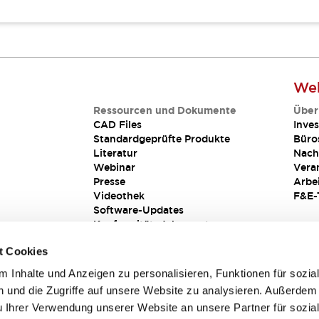
Web
Ressourcen und Dokumente
Über
CAD Files
Inves
Standardgeprüfte Produkte
Büro
Literatur
Nach
Webinar
Vera
Presse
Arbe
Videothek
F&E-
Software-Updates
Konformitätsdokumente
Schwachstellenberichte
t Cookies
Sicherheitslösung
 Inhalte und Anzeigen zu personalisieren, Funktionen für sozia
 und die Zugriffe auf unsere Website zu analysieren. Außerdem
u Ihrer Verwendung unserer Website an unsere Partner für sozia