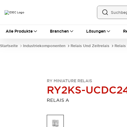
Alle Produkte
Alle Produkte
Branchen
Lösungen
R
Automatisierung
Bedienerschnittstellen
Startseite
Industriekomponenten
Relais Und Zeitrelais
Relais
Industrie-Ethernet-Geräte
Speicherprogrammierbare Steuerung (SPS)
Entdecken Sie alles
Sensoren
Automatische Identifizierung
RY MINIATURE RELAIS
Sensoren/Erfassung
Entdecken Sie alles
RY2KS-UCDC2
Industriekomponenten
LED-Meldeleuchten
Leitungsschutzgeräte
RELAIS A
Relais und Zeitrelais
Stromversorgungen
Verbindungsgeräte
Entdecken Sie alles
Mobilitätslösungen
Motorunterstützung