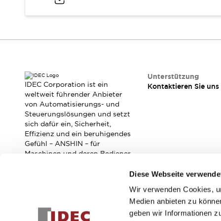
RFID-Authentifizierung
Sicherheitslösungen
IDEC-Sicherheitskonzept
Kollaborative Sicherheit (Sicherheit 2.0)
Sicherheitsrelevante Gesetze und Normen
Sicherheitsausrüstung-Kurs
Entdecken Sie alles
Unterstützung
Entdecken Sie alles
IDEC Corporation ist ein
Kontaktieren Sie uns
weltweit führender Anbieter
Ressourcen
von Automatisierungs- und
CAD Files
Steuerungslösungen und setzt
Standardgeprüfte Produkte
sich dafür ein, Sicherheit,
Literatur
Webinar
Presse
Effizienz und ein beruhigendes
Videothek
Gefühl – ANSHIN – für
Maschinen und deren Bediener
Software-Updates
zu verbessern.
Konformitätsdokumente
Diese Webseite verwende
Schwachstellenberichte
Wir verwenden Cookies, um
Auswahlwerkzeuge
Abonnieren Sie unseren Newsletter!
Medien anbieten zu können
Was ist neu
geben wir Informationen z
Blog
Registrieren