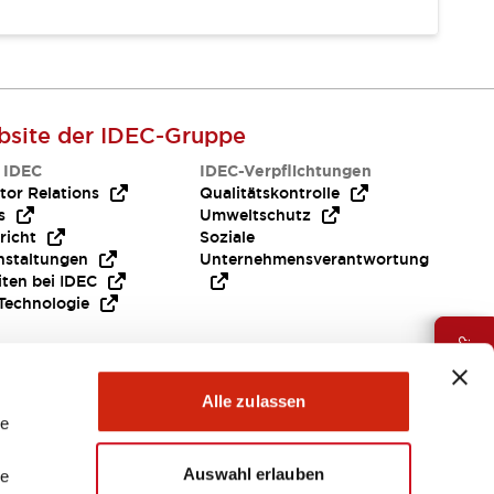
site der IDEC-Gruppe
 IDEC
IDEC-Verpflichtungen
tor Relations
Qualitätskontrolle
s
Umweltschutz
richt
Soziale
nstaltungen
Unternehmensverantwortung
iten bei IDEC
Technologie
Brauche Hilfe ?
Alle zulassen
le
Auswahl erlauben
le