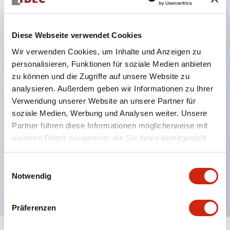
Hauptmerkmale
Diese Webseite verwendet Cookies
Wir verwenden Cookies, um Inhalte und Anzeigen zu
DPDT-Modell
personalisieren, Funktionen für soziale Medien anbieten
RY-Serie goldbeschichtete Kontakte Standard
zu können und die Zugriffe auf unsere Website zu
Klingen-Steckverbinder oder
analysieren. Außerdem geben wir Informationen zu Ihrer
Leiterplattenanschlüsse
Verwendung unserer Website an unsere Partner für
soziale Medien, Werbung und Analysen weiter. Unsere
Optionen umfassen Kontrollleuchte, Prüftaste und
Partner führen diese Informationen möglicherweise mit
obere Montagehalterung
weiteren Daten zusammen, die Sie ihnen bereitgestellt
Montageoptionen umfassen obere Montage, DIN-
haben oder die sie im Rahmen Ihrer Nutzung der Dienste
Fassung, Leiterplattenfassung oder Schalttafel-
gesammelt haben.
Einwilligungsauswahl
Notwendig
Fassung
Präferenzen