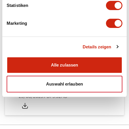
Statistiken
Dokumente und Dateien
Marketing
Kataloge & Broschüren
Details zeigen
RY Catalog
04/06/2025
.PDF
148.84KB
Alle zulassen
Auswahl erlauben
Quick Selection Guide
25/08/2023
.PDF
5.52MB