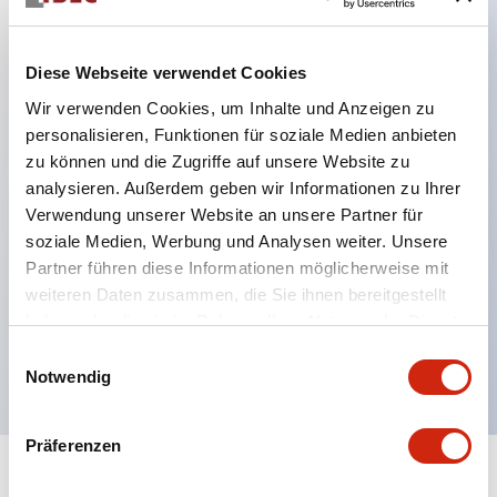
Hauptmerkmale
Diese Webseite verwendet Cookies
Wir verwenden Cookies, um Inhalte und Anzeigen zu
Am besten geeignet als Ersatz für RM2/RY4
personalisieren, Funktionen für soziale Medien anbieten
Relais.
zu können und die Zugriffe auf unsere Website zu
Standardmäßig mit LED-Betriebsanzeige. Klare
analysieren. Außerdem geben wir Informationen zu Ihrer
Verwendung unserer Website an unsere Partner für
Erkennung von AC- oder DC-Spule auf einen
soziale Medien, Werbung und Analysen weiter. Unsere
Blick.
Partner führen diese Informationen möglicherweise mit
Maximale Kontaktkapazität: 5A (RN2), 3A (RN4).
weiteren Daten zusammen, die Sie ihnen bereitgestellt
Kompatibel mit Sockel der SN-Serie.
haben oder die sie im Rahmen Ihrer Nutzung der Dienste
gesammelt haben.
UL-, c-UL-Zertifizierung, entspricht EN-Normen.
Einwilligungsauswahl
Notwendig
Präferenzen
+
Spezifikationen
Alle erweitern