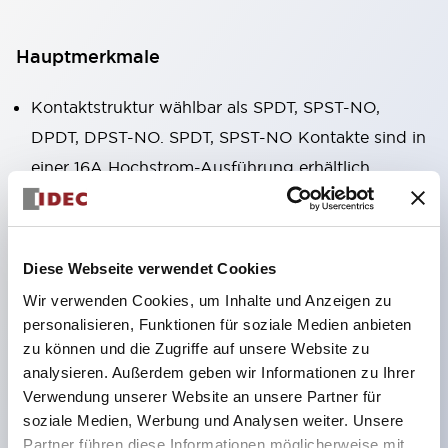
Hauptmerkmale
Kontaktstruktur wählbar als SPDT, SPST-NO,
DPDT, DPST-NO. SPDT, SPST-NO Kontakte sind in
einer 16A Hochstrom-Ausführung erhältlich.
Gehäusebreite nur 12,7 mm, kompakte Form,
hoher zulässiger Kontaktstrom. RJ1V (einpolig):
12A/16A RJ2V (zweipolig): 8A
Diese Webseite verwendet Cookies
IDECs eigene Federfreigabestruktur gewährleistet
Wir verwenden Cookies, um Inhalte und Anzeigen zu
hervorragende Dauerhaltbarkeit. Elek-trische
personalisieren, Funktionen für soziale Medien anbieten
Dauerhaltbarkeit: über 200.000 Schaltzyklen (AC-
zu können und die Zugriffe auf unsere Website zu
analysieren. Außerdem geben wir Informationen zu Ihrer
Last) Mechanische Dauerhaltbarkeit: über 30
Verwendung unserer Website an unsere Partner für
Millionen Schaltzyklen (AC-Spule, SPDT-Kontakt)
soziale Medien, Werbung und Analysen weiter. Unsere
Lötversiegelte Struktur
Partner führen diese Informationen möglicherweise mit