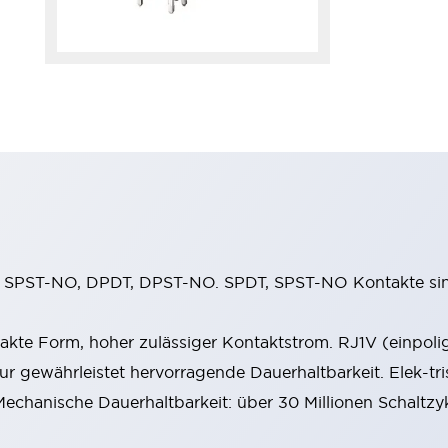
T, SPST-NO, DPDT, DPST-NO. SPDT, SPST-NO Kontakte sin
kte Form, hoher zulässiger Kontaktstrom. RJ1V (einpoli
r gewährleistet hervorragende Dauerhaltbarkeit. Elek-tri
echanische Dauerhaltbarkeit: über 30 Millionen Schaltz