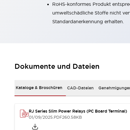
RoHS-konformes Produkt entspre
Kompakte Bestückung
Rückverfolgbare Systeme
umweltschädliche Stoffe nicht ve
US-konforme Schalttafeln
Entdecken Sie alles
Standardanerkennung erhalten.
Robotik
Roboter-Sicherheitsschalter
Sicherheitssensoren für Roboter
Entdecken Sie alles
Werkzeugmaschinen
Intelligente Sicherheitsschalter
Dokumente und Dateien
Intelligente Schaltnetzteile
Kompakte Ausrüstung
3-Positions-Zustimmungsschalter
Kataloge & Broschüren
CAD-Dateien
Genehmigungen
Konstruktion intelligenter Werkzeugmaschinen
Entdecken Sie alles
Entdecken Sie alles
Lösungen
RJ Series Slim Power Relays (PC Board Terminal)
AGVs/AMRs
Ergonomie und Sicherheit
01/09/2025
.PDF
260.58KB
IIoT
Lösungen ohne Frontplatten