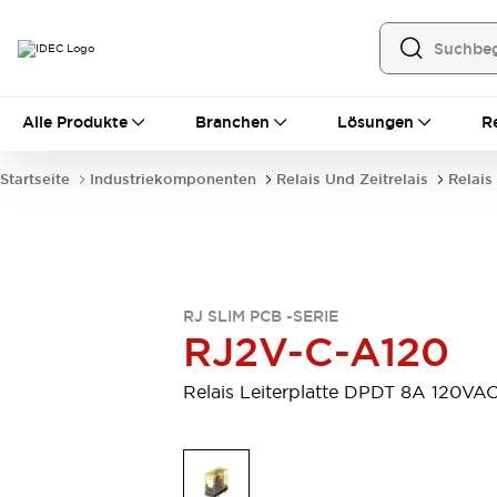
Alle Produkte
Alle Produkte
Branchen
Lösungen
R
Automatisierung
Bedienerschnittstellen
Startseite
Industriekomponenten
Relais Und Zeitrelais
Relais
Industrie-Ethernet-Geräte
Speicherprogrammierbare Steuerung (SPS)
Entdecken Sie alles
Sensoren
Automatische Identifizierung
RJ SLIM PCB -SERIE
Sensoren/Erfassung
Entdecken Sie alles
RJ2V-C-A120
Industriekomponenten
LED-Meldeleuchten
Leitungsschutzgeräte
Relais Leiterplatte DPDT 8A 120VA
Relais und Zeitrelais
Stromversorgungen
Verbindungsgeräte
Entdecken Sie alles
Mobilitätslösungen
Motorunterstützung