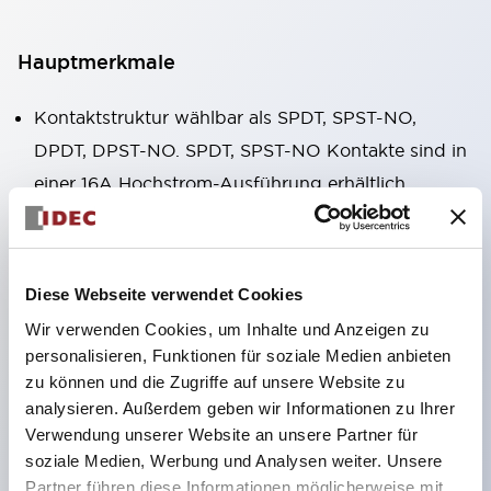
Hauptmerkmale
Kontaktstruktur wählbar als SPDT, SPST-NO,
DPDT, DPST-NO. SPDT, SPST-NO Kontakte sind in
einer 16A Hochstrom-Ausführung erhältlich.
Gehäusebreite nur 12,7 mm, kompakte Form,
hoher zulässiger Kontaktstrom. RJ1V (einpolig):
12A/16A RJ2V (zweipolig): 8A
Diese Webseite verwendet Cookies
IDECs eigene Federfreigabestruktur gewährleistet
Wir verwenden Cookies, um Inhalte und Anzeigen zu
hervorragende Dauerhaltbarkeit. Elek-trische
personalisieren, Funktionen für soziale Medien anbieten
Dauerhaltbarkeit: über 200.000 Schaltzyklen (AC-
zu können und die Zugriffe auf unsere Website zu
analysieren. Außerdem geben wir Informationen zu Ihrer
Last) Mechanische Dauerhaltbarkeit: über 30
Verwendung unserer Website an unsere Partner für
Millionen Schaltzyklen (AC-Spule, SPDT-Kontakt)
soziale Medien, Werbung und Analysen weiter. Unsere
Lötversiegelte Struktur
Partner führen diese Informationen möglicherweise mit