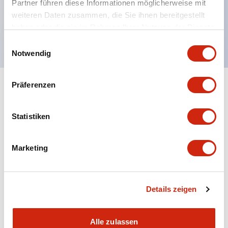
Partner führen diese Informationen möglicherweise mit
Spannungserkennung durch Farbband
weiteren Daten zusammen, die Sie ihnen bereitgestellt
haben oder die sie im Rahmen Ihrer Nutzung der Dienste
Zwillingskontakt-Typ (RJ22S) erhältlich
gesammelt haben.
Einwilligungsauswahl
Notwendig
Präferenzen
+
Spezifikationen
Alle erweitern
Electrical Specifications
Statistiken
Electrical Specifications (coil rating)
Marketing
Mechanical Specifications
Details zeigen
Alle zulassen