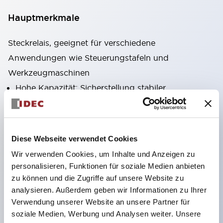
Hauptmerkmale
Steckrelais, geeignet für verschiedene
Anwendungen wie Steuerungstafeln und
Werkzeugmaschinen
Hohe Kapazität: Sicherstellung stabiler
Stromübertragung auch bei hohen Strömen durch
Verwendung von hochleitfähigen Materialien
Vielfältige Varianten: Typen mit Zusatzfunktionen
Diese Webseite verwendet Cookies
wie CR-Schaltungen oder Dioden
Wir verwenden Cookies, um Inhalte und Anzeigen zu
Ausgezeichnete Haltbarkeit: Verbesserung der
personalisieren, Funktionen für soziale Medien anbieten
mechanischen Haltbarkeit und Zuverlässigkeit
zu können und die Zugriffe auf unsere Website zu
analysieren. Außerdem geben wir Informationen zu Ihrer
durch einzigartige Rückstellfederkonstruktion
Verwendung unserer Website an unsere Partner für
Benutzerfreundliches Produktdesign:
soziale Medien, Werbung und Analysen weiter. Unsere
Betriebssicht-LED mit hoher Sichtbarkeit,