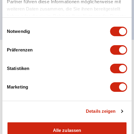
Partner führen diese Informationen möglicherweise mit
Spannungserkennung durch Farbband
weiteren Daten zusammen, die Sie ihnen bereitgestellt
haben oder die sie im Rahmen Ihrer Nutzung der Dienste
Zwillingskontakt-Typ (RJ22S) erhältlich
gesammelt haben.
Einwilligungsauswahl
Notwendig
Präferenzen
+
Spezifikationen
Alle erweitern
Electrical Specifications
Statistiken
Electrical Specifications (coil rating)
Marketing
Mechanical Specifications
Details zeigen
Alle zulassen