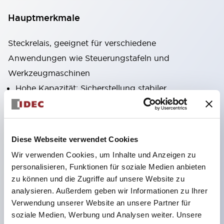
Hauptmerkmale
Steckrelais, geeignet für verschiedene
Anwendungen wie Steuerungstafeln und
Werkzeugmaschinen
Hohe Kapazität: Sicherstellung stabiler
Stromübertragung auch bei hohen Strömen durch
Verwendung von hochleitfähigen Materialien
Vielfältige Varianten: Typen mit Zusatzfunktionen
Diese Webseite verwendet Cookies
wie CR-Schaltungen oder Dioden
Wir verwenden Cookies, um Inhalte und Anzeigen zu
Ausgezeichnete Haltbarkeit: Verbesserung der
personalisieren, Funktionen für soziale Medien anbieten
mechanischen Haltbarkeit und Zuverlässigkeit
zu können und die Zugriffe auf unsere Website zu
analysieren. Außerdem geben wir Informationen zu Ihrer
durch einzigartige Rückstellfederkonstruktion
Verwendung unserer Website an unsere Partner für
Benutzerfreundliches Produktdesign:
soziale Medien, Werbung und Analysen weiter. Unsere
Betriebssicht-LED mit hoher Sichtbarkeit,