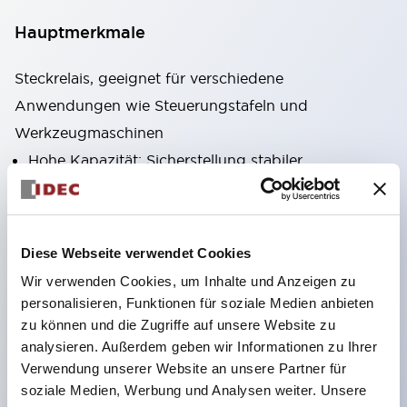
Hauptmerkmale
Steckrelais, geeignet für verschiedene
Anwendungen wie Steuerungstafeln und
Werkzeugmaschinen
Hohe Kapazität: Sicherstellung stabiler
Stromübertragung auch bei hohen Strömen durch
Verwendung von hochleitfähigen Materialien
Vielfältige Varianten: Typen mit Zusatzfunktionen
Diese Webseite verwendet Cookies
wie CR-Schaltungen oder Dioden
Wir verwenden Cookies, um Inhalte und Anzeigen zu
Ausgezeichnete Haltbarkeit: Verbesserung der
personalisieren, Funktionen für soziale Medien anbieten
mechanischen Haltbarkeit und Zuverlässigkeit
zu können und die Zugriffe auf unsere Website zu
analysieren. Außerdem geben wir Informationen zu Ihrer
durch einzigartige Rückstellfederkonstruktion
Verwendung unserer Website an unsere Partner für
Benutzerfreundliches Produktdesign:
soziale Medien, Werbung und Analysen weiter. Unsere
Betriebssicht-LED mit hoher Sichtbarkeit,