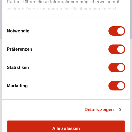
Partner führen diese Informationen möglicherweise mit
Spannungserkennung durch Farbband
weiteren Daten zusammen, die Sie ihnen bereitgestellt
haben oder die sie im Rahmen Ihrer Nutzung der Dienste
Zwillingskontakt-Typ (RJ22S) erhältlich
gesammelt haben.
Einwilligungsauswahl
Notwendig
Präferenzen
+
Spezifikationen
Alle erweitern
Electrical Specifications
Statistiken
Electrical Specifications (coil rating)
Marketing
Mechanical Specifications
Details zeigen
Alle zulassen