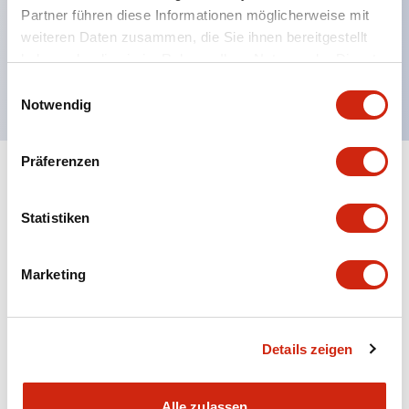
Partner führen diese Informationen möglicherweise mit
Betriebssicht-LED mit hoher Sichtbarkeit,
weiteren Daten zusammen, die Sie ihnen bereitgestellt
Spannungserkennung durch Farbband
haben oder die sie im Rahmen Ihrer Nutzung der Dienste
Zwillingskontakt-Typ (RJ22S) erhältlich
gesammelt haben.
Einwilligungsauswahl
Notwendig
Präferenzen
+
Spezifikationen
Alle erweitern
Statistiken
Electrical Specifications
Electrical Specifications (coil rating)
Marketing
Mechanical Specifications
Details zeigen
Alle zulassen