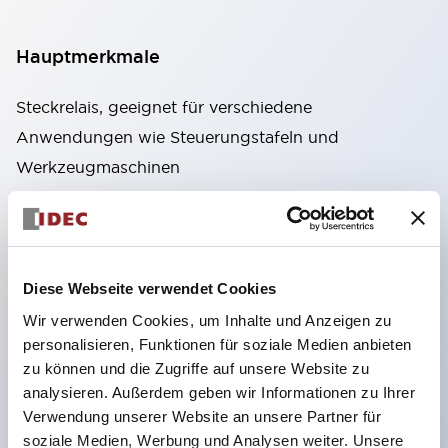
Hauptmerkmale
Steckrelais, geeignet für verschiedene
Anwendungen wie Steuerungstafeln und
Werkzeugmaschinen
Hohe Kapazität: Sicherstellung stabiler
Stromübertragung auch bei hohen Strömen durch
Verwendung von hochleitfähigen Materialien
Vielfältige Varianten: Typen mit Zusatzfunktionen
Diese Webseite verwendet Cookies
wie CR-Schaltungen oder Dioden
Wir verwenden Cookies, um Inhalte und Anzeigen zu
personalisieren, Funktionen für soziale Medien anbieten
Ausgezeichnete Haltbarkeit: Verbesserung der
zu können und die Zugriffe auf unsere Website zu
mechanischen Haltbarkeit und Zuverlässigkeit
analysieren. Außerdem geben wir Informationen zu Ihrer
durch einzigartige Rückstellfederkonstruktion
Verwendung unserer Website an unsere Partner für
Benutzerfreundliches Produktdesign:
soziale Medien, Werbung und Analysen weiter. Unsere