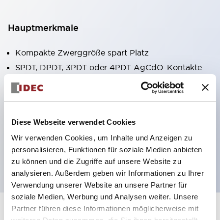
Hauptmerkmale
Kompakte Zwerggröße spart Platz
SPDT, DPDT, 3PDT oder 4PDT AgCdO-Kontakte
Hohe Schaltleistung (10A)
Auswahl zwischen Steck- oder
Leiterplattenterminals
Diese Webseite verwendet Cookies
Optionen umfassen Kontrollleuchte und Prüftaste
Wir verwenden Cookies, um Inhalte und Anzeigen zu
Montageoptionen umfassen Top-Montage, DIN-
personalisieren, Funktionen für soziale Medien anbieten
Fassung oder Frontplattenfassung
zu können und die Zugriffe auf unsere Website zu
analysieren. Außerdem geben wir Informationen zu Ihrer
Verwendung unserer Website an unsere Partner für
soziale Medien, Werbung und Analysen weiter. Unsere
Partner führen diese Informationen möglicherweise mit
+
Spezifikationen
Alle erweitern