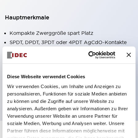
Hauptmerkmale
Kompakte Zwerggröße spart Platz
SPDT, DPDT, 3PDT oder 4PDT AgCdO-Kontakte
Hohe Schaltleistung (10A)
Auswahl zwischen Steck- oder
Leiterplattenterminals
Diese Webseite verwendet Cookies
Optionen umfassen Kontrollleuchte und Prüftaste
Wir verwenden Cookies, um Inhalte und Anzeigen zu
Montageoptionen umfassen Top-Montage, DIN-
personalisieren, Funktionen für soziale Medien anbieten
Fassung oder Frontplattenfassung
zu können und die Zugriffe auf unsere Website zu
analysieren. Außerdem geben wir Informationen zu Ihrer
Verwendung unserer Website an unsere Partner für
soziale Medien, Werbung und Analysen weiter. Unsere
Partner führen diese Informationen möglicherweise mit
+
Spezifikationen
Alle erweitern