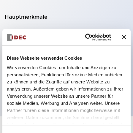
Hauptmerkmale
Kompakte Zwerggröße spart Platz
SPDT, DPDT, 3PDT oder 4PDT AgCdO-Kontakte
Hohe Schaltleistung (10A)
Diese Webseite verwendet Cookies
Auswahl zwischen Steck- oder
Leiterplattenterminals
Wir verwenden Cookies, um Inhalte und Anzeigen zu
personalisieren, Funktionen für soziale Medien anbieten
Optionen umfassen Kontrollleuchte und Prüftaste
zu können und die Zugriffe auf unsere Website zu
Montageoptionen umfassen Top-Montage, DIN-
analysieren. Außerdem geben wir Informationen zu Ihrer
Fassung oder Frontplattenfassung
Verwendung unserer Website an unsere Partner für
soziale Medien, Werbung und Analysen weiter. Unsere
Partner führen diese Informationen möglicherweise mit
weiteren Daten zusammen, die Sie ihnen bereitgestellt
haben oder die sie im Rahmen Ihrer Nutzung der Dienste
+
Spezifikationen
Alle erweitern
gesammelt haben.