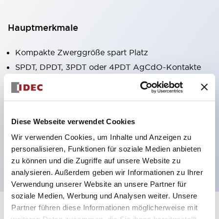
Hauptmerkmale
Kompakte Zwerggröße spart Platz
SPDT, DPDT, 3PDT oder 4PDT AgCdO-Kontakte
Hohe Schaltleistung (10A)
Auswahl zwischen Steck- oder
Leiterplattenterminals
Diese Webseite verwendet Cookies
Optionen umfassen Kontrollleuchte und Prüftaste
Wir verwenden Cookies, um Inhalte und Anzeigen zu
Montageoptionen umfassen Top-Montage, DIN-
personalisieren, Funktionen für soziale Medien anbieten
Fassung oder Frontplattenfassung
zu können und die Zugriffe auf unsere Website zu
analysieren. Außerdem geben wir Informationen zu Ihrer
Verwendung unserer Website an unsere Partner für
soziale Medien, Werbung und Analysen weiter. Unsere
Partner führen diese Informationen möglicherweise mit
+
Spezifikationen
Alle erweitern