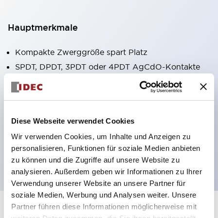
Hauptmerkmale
Kompakte Zwerggröße spart Platz
SPDT, DPDT, 3PDT oder 4PDT AgCdO-Kontakte
Hohe Schaltleistung (10A)
Auswahl zwischen Steck- oder
Leiterplattenterminals
Diese Webseite verwendet Cookies
Optionen umfassen Kontrollleuchte und Prüftaste
Wir verwenden Cookies, um Inhalte und Anzeigen zu
Montageoptionen umfassen Top-Montage, DIN-
personalisieren, Funktionen für soziale Medien anbieten
Fassung oder Frontplattenfassung
zu können und die Zugriffe auf unsere Website zu
analysieren. Außerdem geben wir Informationen zu Ihrer
Verwendung unserer Website an unsere Partner für
soziale Medien, Werbung und Analysen weiter. Unsere
Partner führen diese Informationen möglicherweise mit
+
Spezifikationen
Alle erweitern