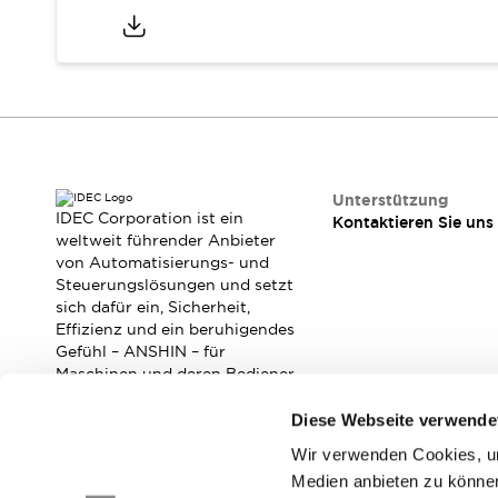
Veranstaltungen / Seminare
Unterstützung
Kontaktieren Sie uns
So finden Sie uns
Online Händler
Unterstützung
IDEC Corporation ist ein
Kontaktieren Sie uns
weltweit führender Anbieter
von Automatisierungs- und
Steuerungslösungen und setzt
sich dafür ein, Sicherheit,
Effizienz und ein beruhigendes
Gefühl – ANSHIN – für
Maschinen und deren Bediener
zu verbessern.
Diese Webseite verwende
Wir verwenden Cookies, um
Abonnieren Sie unseren Newsletter!
Medien anbieten zu können