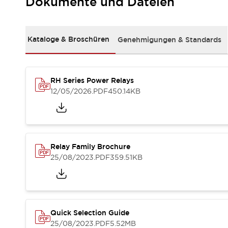
Dokumente und Dateien
RFID-Authentifizierung
Sicherheitslösungen
IDEC-Sicherheitskonzept
Kollaborative Sicherheit (Sicherheit 2.0)
Kataloge & Broschüren
Genehmigungen & Standards
Sicherheitsrelevante Gesetze und Normen
Sicherheitsausrüstung-Kurs
Entdecken Sie alles
RH Series Power Relays
Entdecken Sie alles
12/05/2026
.PDF
450.14KB
Ressourcen
CAD Files
Standardgeprüfte Produkte
Literatur
Webinar
Presse
Relay Family Brochure
Videothek
25/08/2023
.PDF
359.51KB
Software-Updates
Konformitätsdokumente
Schwachstellenberichte
Auswahlwerkzeuge
Was ist neu
Quick Selection Guide
Blog
25/08/2023
.PDF
5.52MB