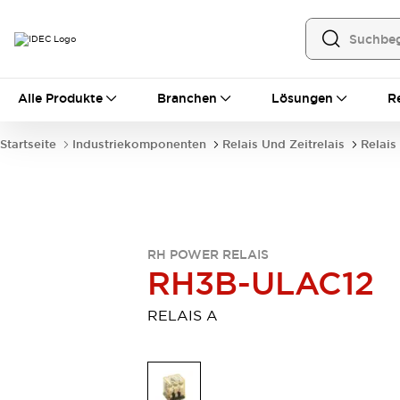
Alle Produkte
Alle Produkte
Branchen
Lösungen
R
Automatisierung
Bedienerschnittstellen
Startseite
Industriekomponenten
Relais Und Zeitrelais
Relais
Industrie-Ethernet-Geräte
Speicherprogrammierbare Steuerung (SPS)
Entdecken Sie alles
Sensoren
Automatische Identifizierung
RH POWER RELAIS
Sensoren/Erfassung
Entdecken Sie alles
RH3B-ULAC12
Industriekomponenten
LED-Meldeleuchten
Leitungsschutzgeräte
RELAIS A
Relais und Zeitrelais
Stromversorgungen
Verbindungsgeräte
Entdecken Sie alles
Mobilitätslösungen
Motorunterstützung