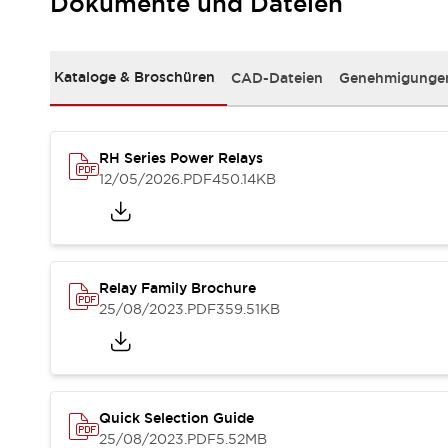
Dokumente und Dateien
RFID-Authentifizierung
Sicherheitslösungen
IDEC-Sicherheitskonzept
Kollaborative Sicherheit (Sicherheit 2.0)
Kataloge & Broschüren
CAD-Dateien
Genehmigungen
Sicherheitsrelevante Gesetze und Normen
Sicherheitsausrüstung-Kurs
Entdecken Sie alles
RH Series Power Relays
Entdecken Sie alles
12/05/2026
.PDF
450.14KB
Ressourcen
CAD Files
Standardgeprüfte Produkte
Literatur
Webinar
Presse
Relay Family Brochure
Videothek
25/08/2023
.PDF
359.51KB
Software-Updates
Konformitätsdokumente
Schwachstellenberichte
Auswahlwerkzeuge
Was ist neu
Quick Selection Guide
Blog
25/08/2023
.PDF
5.52MB