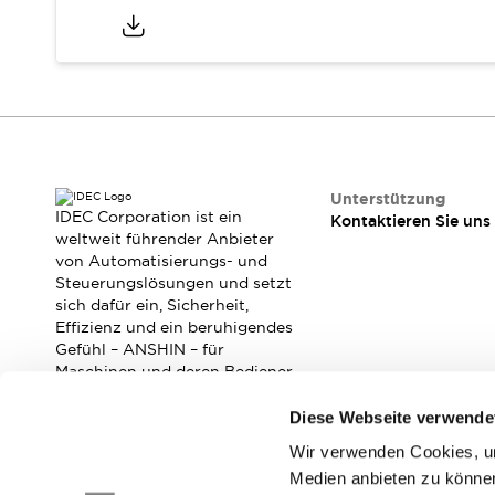
Veranstaltungen / Seminare
Unterstützung
Kontaktieren Sie uns
So finden Sie uns
Online Händler
Unterstützung
IDEC Corporation ist ein
Kontaktieren Sie uns
weltweit führender Anbieter
von Automatisierungs- und
Steuerungslösungen und setzt
sich dafür ein, Sicherheit,
Effizienz und ein beruhigendes
Gefühl – ANSHIN – für
Maschinen und deren Bediener
zu verbessern.
Diese Webseite verwende
Wir verwenden Cookies, um
Abonnieren Sie unseren Newsletter!
Medien anbieten zu können