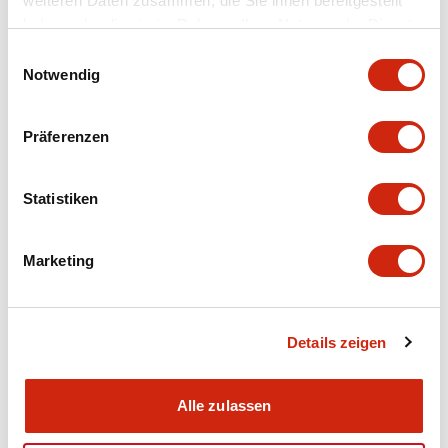
weiteren Daten zusammen, die Sie ihnen bereitgestellt
haben oder die sie im Rahmen Ihrer Nutzung der Dienste
Electrical Specifications
gesammelt haben.
Einwilligungsauswahl
Notwendig
Electrical Specifications (coil rating)
Präferenzen
Mechanical Specifications
Statistiken
Dokumente und Dateien
Marketing
Kataloge & Broschüren
CAD-Dateien
Genehmigungen & S
Details zeigen
Alle zulassen
RH Series Power Relays
12/05/2026
.PDF
450.14KB