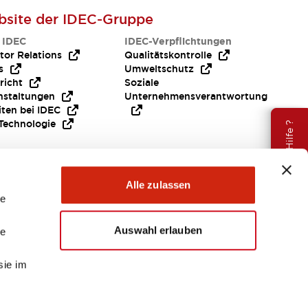
site der IDEC-Gruppe
 IDEC
IDEC-Verpflichtungen
tor Relations
Qualitätskontrolle
s
Umweltschutz
richt
Soziale
nstaltungen
Unternehmensverantwortung
iten bei IDEC
Technologie
Brauche Hilfe ?
Alle zulassen
le
Auswahl erlauben
le
sie im