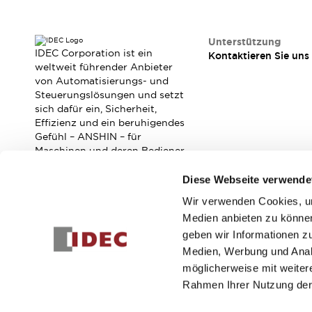
Veranstaltungen / Seminare
Unterstützung
Kontaktieren Sie uns
Unterstützung
IDEC Corporation ist ein
Kontaktieren Sie uns
So finden Sie uns
weltweit führender Anbieter
Online Händler
von Automatisierungs- und
Steuerungslösungen und setzt
sich dafür ein, Sicherheit,
Effizienz und ein beruhigendes
Gefühl – ANSHIN – für
Maschinen und deren Bediener
zu verbessern.
Diese Webseite verwende
Wir verwenden Cookies, um
Abonnieren Sie unseren Newsletter!
Medien anbieten zu können
geben wir Informationen z
Registrieren
Medien, Werbung und Analy
möglicherweise mit weiter
Rahmen Ihrer Nutzung der