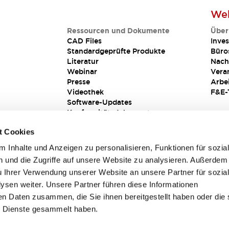
Web
Ressourcen und Dokumente
Über
CAD Files
Inves
Standardgeprüfte Produkte
Büro
Literatur
Nach
Webinar
Vera
Presse
Arbe
Videothek
F&E-
Software-Updates
Konformitätsdokumente
Schwachstellenberichte
t Cookies
Sicherheitslösung
 Inhalte und Anzeigen zu personalisieren, Funktionen für sozia
 und die Zugriffe auf unsere Website zu analysieren. Außerdem
u Ihrer Verwendung unserer Website an unsere Partner für sozia
sen weiter. Unsere Partner führen diese Informationen
en Daten zusammen, die Sie ihnen bereitgestellt haben oder die 
 Dienste gesammelt haben.