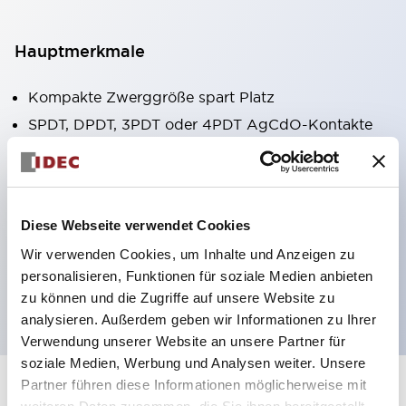
Hauptmerkmale
Kompakte Zwerggröße spart Platz
SPDT, DPDT, 3PDT oder 4PDT AgCdO-Kontakte
Hohe Schaltleistung (10A)
Auswahl zwischen Steck- oder
Leiterplattenterminals
Diese Webseite verwendet Cookies
Optionen umfassen Kontrollleuchte und Prüftaste
Wir verwenden Cookies, um Inhalte und Anzeigen zu
Montageoptionen umfassen Top-Montage, DIN-
personalisieren, Funktionen für soziale Medien anbieten
Fassung oder Frontplattenfassung
zu können und die Zugriffe auf unsere Website zu
analysieren. Außerdem geben wir Informationen zu Ihrer
Verwendung unserer Website an unsere Partner für
soziale Medien, Werbung und Analysen weiter. Unsere
Partner führen diese Informationen möglicherweise mit
+
Spezifikationen
Alle erweitern