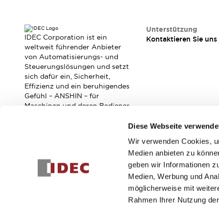
Veranstaltungen / Seminare
Unterstützung
Kontaktieren Sie uns
Unterstützung
IDEC Corporation ist ein
Kontaktieren Sie uns
So finden Sie uns
weltweit führender Anbieter
Online Händler
von Automatisierungs- und
Steuerungslösungen und setzt
sich dafür ein, Sicherheit,
Effizienz und ein beruhigendes
Gefühl – ANSHIN – für
Maschinen und deren Bediener
zu verbessern.
Diese Webseite verwende
Wir verwenden Cookies, um
Abonnieren Sie unseren Newsletter!
Medien anbieten zu können
geben wir Informationen z
Registrieren
Medien, Werbung und Analy
möglicherweise mit weiter
Rahmen Ihrer Nutzung der