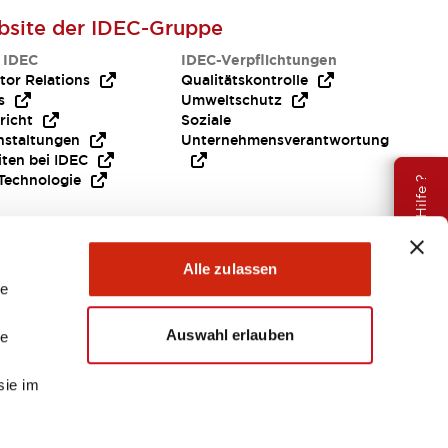
site der IDEC-Gruppe
 IDEC
IDEC-Verpflichtungen
tor Relations
Qualitätskontrolle
s
Umweltschutz
richt
Soziale
nstaltungen
Unternehmensverantwortung
iten bei IDEC
Technologie
Brauche Hilfe ?
Alle zulassen
le
Auswahl erlauben
le
sie im