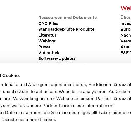
Web
Ressourcen und Dokumente
Über
CAD Files
Inves
Standardgeprüfte Produkte
Büro
Literatur
Nach
Webinar
Vera
Presse
Arbe
Videothek
F&E-
Software-Updates
Konformitätsdokumente
Schwachstellenberichte
t Cookies
Sicherheitslösung
 Inhalte und Anzeigen zu personalisieren, Funktionen für sozia
 und die Zugriffe auf unsere Website zu analysieren. Außerdem
u Ihrer Verwendung unserer Website an unsere Partner für sozia
sen weiter. Unsere Partner führen diese Informationen
en Daten zusammen, die Sie ihnen bereitgestellt haben oder die 
 Dienste gesammelt haben.