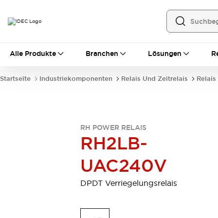
Alle Produkte
Alle Produkte
Branchen
Lösungen
R
Automatisierung
Bedienerschnittstellen
Startseite
Industriekomponenten
Relais Und Zeitrelais
Relais
Industrie-Ethernet-Geräte
Speicherprogrammierbare Steuerung (SPS)
Entdecken Sie alles
Sensoren
RH POWER RELAIS
Automatische Identifizierung
RH2LB-
Sensoren/Erfassung
Entdecken Sie alles
Industriekomponenten
UAC240V
LED-Meldeleuchten
Leitungsschutzgeräte
Relais und Zeitrelais
Stromversorgungen
DPDT Verriegelungsrelais
Verbindungsgeräte
Entdecken Sie alles
Mobilitätslösungen
Motorunterstützung