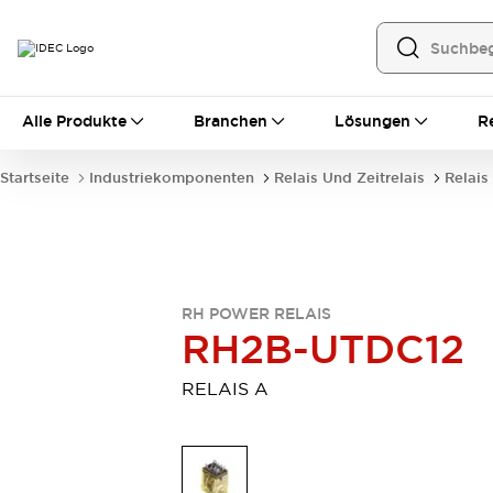
Alle Produkte
Alle Produkte
Branchen
Lösungen
R
Automatisierung
Bedienerschnittstellen
Startseite
Industriekomponenten
Relais Und Zeitrelais
Relais
Industrie-Ethernet-Geräte
Speicherprogrammierbare Steuerung (SPS)
Entdecken Sie alles
Sensoren
Automatische Identifizierung
RH POWER RELAIS
Sensoren/Erfassung
Entdecken Sie alles
RH2B-UTDC12
Industriekomponenten
LED-Meldeleuchten
Leitungsschutzgeräte
RELAIS A
Relais und Zeitrelais
Stromversorgungen
Verbindungsgeräte
Entdecken Sie alles
Mobilitätslösungen
Motorunterstützung