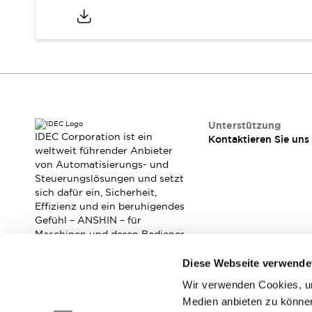
Veranstaltungen / Seminare
Unterstützung
Kontaktieren Sie uns
So finden Sie uns
Online Händler
Unterstützung
IDEC Corporation ist ein
Kontaktieren Sie uns
weltweit führender Anbieter
von Automatisierungs- und
Steuerungslösungen und setzt
sich dafür ein, Sicherheit,
Effizienz und ein beruhigendes
Gefühl – ANSHIN – für
Maschinen und deren Bediener
zu verbessern.
Diese Webseite verwende
Wir verwenden Cookies, um
Abonnieren Sie unseren Newsletter!
Medien anbieten zu können