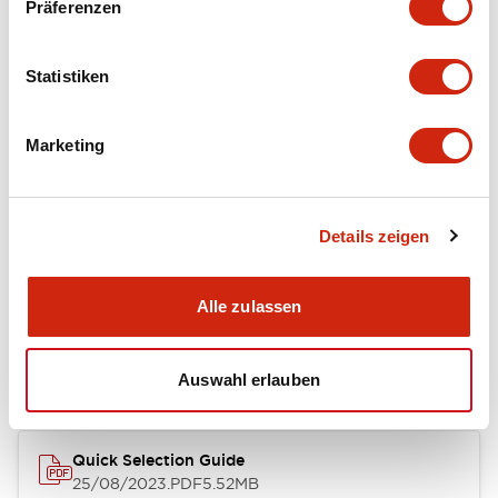
Dokumente und Dateien
Präferenzen
Statistiken
Kataloge & Broschüren
Marketing
RH Series Power Relays
12/05/2026
.PDF
450.14KB
Details zeigen
Alle zulassen
Relay Family Brochure
25/08/2023
.PDF
359.51KB
Auswahl erlauben
Quick Selection Guide
25/08/2023
.PDF
5.52MB