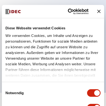
Hauptmerkmale
Kompakte Zwerggröße spart Platz
Diese Webseite verwendet Cookies
SPDT, DPDT, 3PDT oder 4PDT AgCdO-Kontakte
Wir verwenden Cookies, um Inhalte und Anzeigen zu
Hohe Schaltleistung (10A)
personalisieren, Funktionen für soziale Medien anbieten
Auswahl zwischen Steck- oder
zu können und die Zugriffe auf unsere Website zu
analysieren. Außerdem geben wir Informationen zu Ihrer
Leiterplattenterminals
Verwendung unserer Website an unsere Partner für
Optionen umfassen Kontrollleuchte und Prüftaste
soziale Medien, Werbung und Analysen weiter. Unsere
Montageoptionen umfassen Top-Montage, DIN-
Partner führen diese Informationen möglicherweise mit
Fassung oder Frontplattenfassung
weiteren Daten zusammen, die Sie ihnen bereitgestellt
haben oder die sie im Rahmen Ihrer Nutzung der Dienste
gesammelt haben.
Einwilligungsauswahl
Notwendig