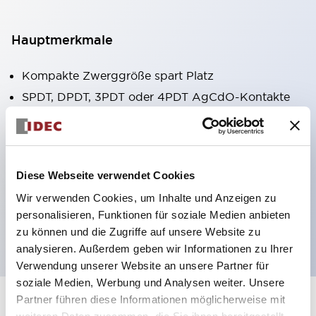
Hauptmerkmale
Kompakte Zwerggröße spart Platz
SPDT, DPDT, 3PDT oder 4PDT AgCdO-Kontakte
Hohe Schaltleistung (10A)
Auswahl zwischen Steck- oder
Leiterplattenterminals
Diese Webseite verwendet Cookies
Optionen umfassen Kontrollleuchte und Prüftaste
Wir verwenden Cookies, um Inhalte und Anzeigen zu
Montageoptionen umfassen Top-Montage, DIN-
personalisieren, Funktionen für soziale Medien anbieten
Fassung oder Frontplattenfassung
zu können und die Zugriffe auf unsere Website zu
analysieren. Außerdem geben wir Informationen zu Ihrer
Verwendung unserer Website an unsere Partner für
soziale Medien, Werbung und Analysen weiter. Unsere
Partner führen diese Informationen möglicherweise mit
+
Spezifikationen
Alle erweitern