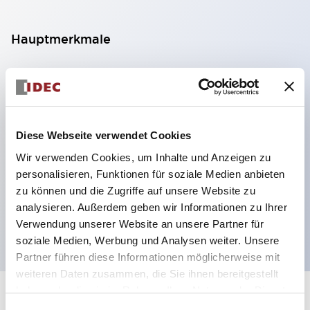
Hauptmerkmale
Kompakte Zwerggröße spart Platz
SPDT, DPDT, 3PDT oder 4PDT AgCdO-Kontakte
Hohe Schaltleistung (10A)
Diese Webseite verwendet Cookies
Auswahl zwischen Steck- oder
Leiterplattenterminals
Wir verwenden Cookies, um Inhalte und Anzeigen zu
personalisieren, Funktionen für soziale Medien anbieten
Optionen umfassen Kontrollleuchte und Prüftaste
zu können und die Zugriffe auf unsere Website zu
Montageoptionen umfassen Top-Montage, DIN-
analysieren. Außerdem geben wir Informationen zu Ihrer
Fassung oder Frontplattenfassung
Verwendung unserer Website an unsere Partner für
soziale Medien, Werbung und Analysen weiter. Unsere
Partner führen diese Informationen möglicherweise mit
weiteren Daten zusammen, die Sie ihnen bereitgestellt
haben oder die sie im Rahmen Ihrer Nutzung der Dienste
+
Spezifikationen
Alle erweitern
gesammelt haben.