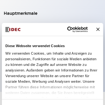
Hauptmerkmale
Kompakte Zwerggröße spart Platz
SPDT, DPDT, 3PDT oder 4PDT AgCdO-Kontakte
Hohe Schaltleistung (10A)
Diese Webseite verwendet Cookies
Auswahl zwischen Steck- oder
Leiterplattenterminals
Wir verwenden Cookies, um Inhalte und Anzeigen zu
personalisieren, Funktionen für soziale Medien anbieten
Optionen umfassen Kontrollleuchte und Prüftaste
zu können und die Zugriffe auf unsere Website zu
Montageoptionen umfassen Top-Montage, DIN-
analysieren. Außerdem geben wir Informationen zu Ihrer
Fassung oder Frontplattenfassung
Verwendung unserer Website an unsere Partner für
soziale Medien, Werbung und Analysen weiter. Unsere
Partner führen diese Informationen möglicherweise mit
weiteren Daten zusammen, die Sie ihnen bereitgestellt
haben oder die sie im Rahmen Ihrer Nutzung der Dienste
+
Spezifikationen
Alle erweitern
gesammelt haben.