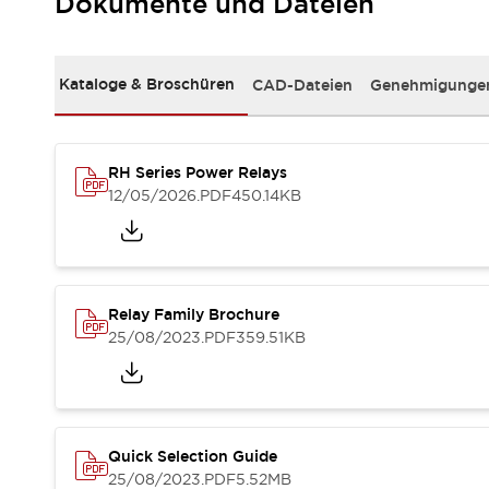
Dokumente und Dateien
RFID-Authentifizierung
Sicherheitslösungen
IDEC-Sicherheitskonzept
Kollaborative Sicherheit (Sicherheit 2.0)
Kataloge & Broschüren
CAD-Dateien
Genehmigungen
Sicherheitsrelevante Gesetze und Normen
Sicherheitsausrüstung-Kurs
Entdecken Sie alles
RH Series Power Relays
Entdecken Sie alles
12/05/2026
.PDF
450.14KB
Ressourcen
CAD Files
Standardgeprüfte Produkte
Literatur
Webinar
Presse
Relay Family Brochure
Videothek
25/08/2023
.PDF
359.51KB
Software-Updates
Konformitätsdokumente
Schwachstellenberichte
Auswahlwerkzeuge
Was ist neu
Quick Selection Guide
Blog
25/08/2023
.PDF
5.52MB