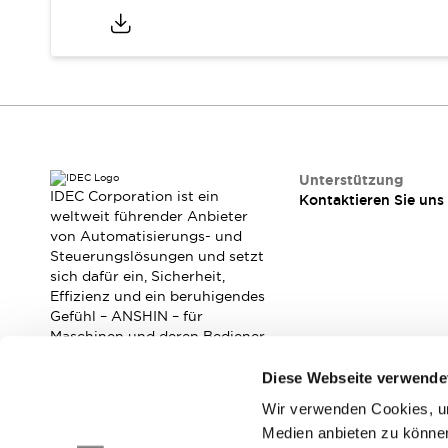
Veranstaltungen / Seminare
Unterstützung
Kontaktieren Sie uns
So finden Sie uns
Online Händler
Unterstützung
IDEC Corporation ist ein
Kontaktieren Sie uns
weltweit führender Anbieter
von Automatisierungs- und
Steuerungslösungen und setzt
sich dafür ein, Sicherheit,
Effizienz und ein beruhigendes
Gefühl – ANSHIN – für
Maschinen und deren Bediener
zu verbessern.
Diese Webseite verwende
Wir verwenden Cookies, um
Abonnieren Sie unseren Newsletter!
Medien anbieten zu können