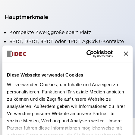
Hauptmerkmale
Kompakte Zwerggröße spart Platz
SPDT, DPDT, 3PDT oder 4PDT AgCdO-Kontakte
Hohe Schaltleistung (10A)
Auswahl zwischen Steck- oder
Leiterplattenterminals
Diese Webseite verwendet Cookies
Optionen umfassen Kontrollleuchte und Prüftaste
Wir verwenden Cookies, um Inhalte und Anzeigen zu
Montageoptionen umfassen Top-Montage, DIN-
personalisieren, Funktionen für soziale Medien anbieten
Fassung oder Frontplattenfassung
zu können und die Zugriffe auf unsere Website zu
analysieren. Außerdem geben wir Informationen zu Ihrer
Verwendung unserer Website an unsere Partner für
soziale Medien, Werbung und Analysen weiter. Unsere
Partner führen diese Informationen möglicherweise mit
+
Spezifikationen
Alle erweitern