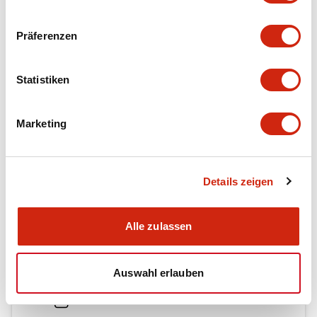
Präferenzen
Dokumente und Dateien
Statistiken
Kataloge & Broschüren
Marketing
RH Series Power Relays
Details zeigen
12/05/2026
.PDF
450.14KB
Alle zulassen
Relay Family Brochure
Auswahl erlauben
25/08/2023
.PDF
359.51KB