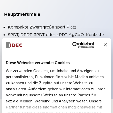
Hauptmerkmale
Kompakte Zwerggröße spart Platz
SPDT, DPDT, 3PDT oder 4PDT AgCdO-Kontakte
Hohe Schaltleistung (10A)
Auswahl zwischen Steck- oder
Leiterplattenterminals
Diese Webseite verwendet Cookies
Optionen umfassen Kontrollleuchte und Prüftaste
Wir verwenden Cookies, um Inhalte und Anzeigen zu
Montageoptionen umfassen Top-Montage, DIN-
personalisieren, Funktionen für soziale Medien anbieten
Fassung oder Frontplattenfassung
zu können und die Zugriffe auf unsere Website zu
analysieren. Außerdem geben wir Informationen zu Ihrer
Verwendung unserer Website an unsere Partner für
soziale Medien, Werbung und Analysen weiter. Unsere
Partner führen diese Informationen möglicherweise mit
+
Spezifikationen
Alle erweitern