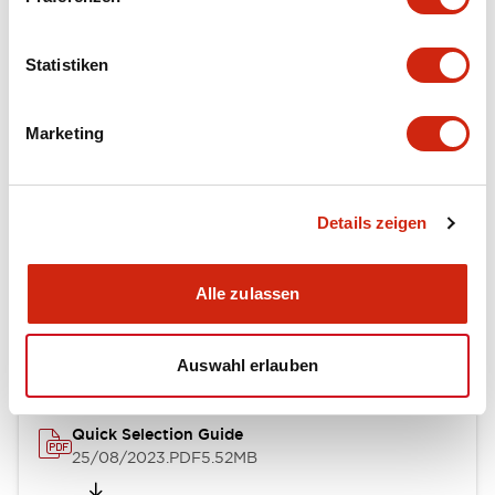
Kataloge & Broschüren
Statistiken
Marketing
RH Series Power Relays
12/05/2026
.PDF
450.14KB
Details zeigen
Relay Family Brochure
Alle zulassen
25/08/2023
.PDF
359.51KB
Auswahl erlauben
Quick Selection Guide
25/08/2023
.PDF
5.52MB