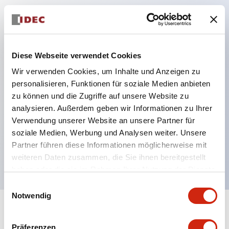
Hauptmerkmale
Kompakte Zwerggröße spart Platz
Diese Webseite verwendet Cookies
SPDT, DPDT, 3PDT oder 4PDT AgCdO-Kontakte
Wir verwenden Cookies, um Inhalte und Anzeigen zu
Hohe Schaltleistung (10A)
personalisieren, Funktionen für soziale Medien anbieten
Auswahl zwischen Steck- oder
zu können und die Zugriffe auf unsere Website zu
Leiterplattenterminals
analysieren. Außerdem geben wir Informationen zu Ihrer
Optionen umfassen Kontrollleuchte und Prüftaste
Verwendung unserer Website an unsere Partner für
soziale Medien, Werbung und Analysen weiter. Unsere
Montageoptionen umfassen Top-Montage, DIN-
Partner führen diese Informationen möglicherweise mit
Fassung oder Frontplattenfassung
weiteren Daten zusammen, die Sie ihnen bereitgestellt
haben oder die sie im Rahmen Ihrer Nutzung der Dienste
gesammelt haben.
Einwilligungsauswahl
Notwendig
Dokumente und Dateien
Präferenzen