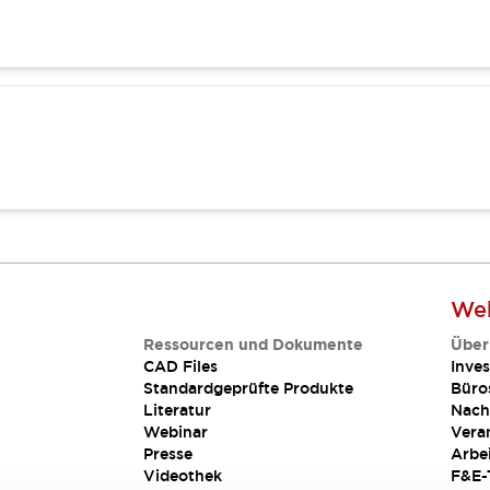
Web
Ressourcen und Dokumente
Über
CAD Files
Inves
Standardgeprüfte Produkte
Büro
Literatur
Nach
Webinar
Vera
Presse
Arbe
Videothek
F&E-