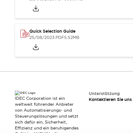
RFID-Authentifizierung
Sicherheitslösungen
IDEC-Sicherheitskonzept
Kollaborative Sicherheit (Sicherheit 2.0)
Sicherheitsrelevante Gesetze und Normen
Quick Selection Guide
Sicherheitsausrüstung-Kurs
25/08/2023
.PDF
5.52MB
Entdecken Sie alles
Entdecken Sie alles
Ressourcen
CAD Files
Standardgeprüfte Produkte
Literatur
Webinar
Presse
Videothek
Software-Updates
Unterstützung
IDEC Corporation ist ein
Kontaktieren Sie uns
Konformitätsdokumente
weltweit führender Anbieter
Schwachstellenberichte
von Automatisierungs- und
Auswahlwerkzeuge
Steuerungslösungen und setzt
Was ist neu
sich dafür ein, Sicherheit,
Effizienz und ein beruhigendes
Blog