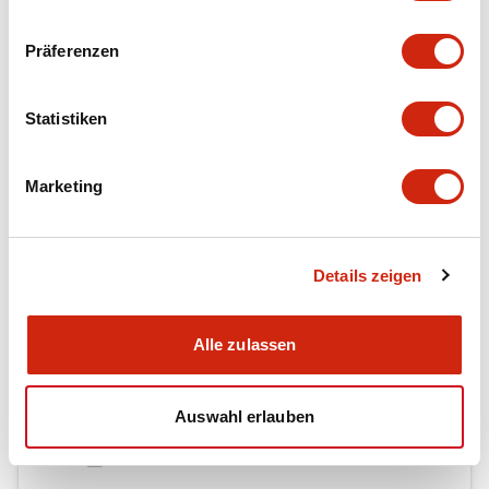
Präferenzen
Dokumente und Dateien
Statistiken
Kataloge & Broschüren
CAD-Dateien
Genehmigungen & S
Marketing
Force Guided Relays RF Series
Details zeigen
06/07/2026
.PDF
900.72KB
Alle zulassen
Relay Family Brochure
Auswahl erlauben
25/08/2023
.PDF
359.51KB