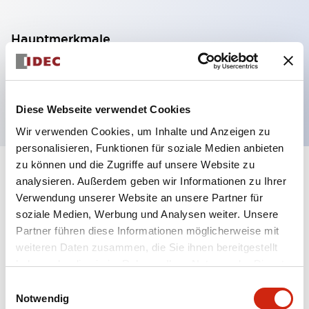
Hauptmerkmale
5NO-1NC 24VDC
Schnelle Reaktionszeit 8 ms
Diese Webseite verwendet Cookies
Wir verwenden Cookies, um Inhalte und Anzeigen zu
personalisieren, Funktionen für soziale Medien anbieten
zu können und die Zugriffe auf unsere Website zu
+
Spezifikationen
Alle erweitern
analysieren. Außerdem geben wir Informationen zu Ihrer
Verwendung unserer Website an unsere Partner für
Electrical Specifications
soziale Medien, Werbung und Analysen weiter. Unsere
Partner führen diese Informationen möglicherweise mit
Electrical Specifications (coil rating)
weiteren Daten zusammen, die Sie ihnen bereitgestellt
haben oder die sie im Rahmen Ihrer Nutzung der Dienste
gesammelt haben.
Mechanical Specifications
Einwilligungsauswahl
Notwendig