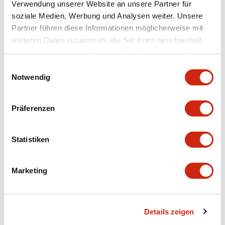
Verwendung unserer Website an unsere Partner für
Electrical Specifications (coil rating)
soziale Medien, Werbung und Analysen weiter. Unsere
Partner führen diese Informationen möglicherweise mit
Mechanical Specifications
weiteren Daten zusammen, die Sie ihnen bereitgestellt
haben oder die sie im Rahmen Ihrer Nutzung der Dienste
gesammelt haben.
Einwilligungsauswahl
Notwendig
Dokumente und Dateien
Präferenzen
CAD-Dateien
Genehmigungen & Standards
Technisches 
Statistiken
Marketing
RC1V-A-D (2D DXF)
18/04/2023
.DXF
1.02MB
Zum Herunterladen anmelden
Details zeigen