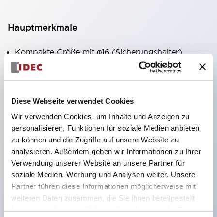
Hauptmerkmale
Kompakte Größe mit φ16 (Sicherungshalter).
Über 1000-fach wiederverwendbar.
Snap-On-Montageart.
Auslöseanzeige auf einen Blick erkennbar.
Diese Webseite verwendet Cookies
Reichhaltige Nennströme.
Wir verwenden Cookies, um Inhalte und Anzeigen zu
Mit Hilfskontakten zur einfachen Konfiguration von
personalisieren, Funktionen für soziale Medien anbieten
Alarm- und Steuerkreisen ausgestattet.
zu können und die Zugriffe auf unsere Website zu
analysieren. Außerdem geben wir Informationen zu Ihrer
Verdrahtung sowohl durch Löten als auch mit
Verwendung unserer Website an unsere Partner für
Receptacle möglich.
soziale Medien, Werbung und Analysen weiter. Unsere
Hervorragendes Design, vielfältige Abdeckfarben.
Partner führen diese Informationen möglicherweise mit
Montage auf 35 mm breiter DIN-Schiene möglich
weiteren Daten zusammen, die Sie ihnen bereitgestellt
haben oder die sie im Rahmen Ihrer Nutzung der Dienste
(bei Verwendung eines speziellen Halters).