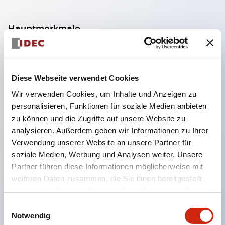
Hauptmerkmale
Kompakte Größe mit φ16 (Sicherungshalter).
Über 1000-fach wiederverwendbar.
Diese Webseite verwendet Cookies
Snap-On-Montageart.
Wir verwenden Cookies, um Inhalte und Anzeigen zu
Auslöseanzeige auf einen Blick erkennbar.
personalisieren, Funktionen für soziale Medien anbieten
Reichhaltige Nennströme.
zu können und die Zugriffe auf unsere Website zu
Mit Hilfskontakten zur einfachen Konfiguration von
analysieren. Außerdem geben wir Informationen zu Ihrer
Verwendung unserer Website an unsere Partner für
Alarm- und Steuerkreisen ausgestattet.
soziale Medien, Werbung und Analysen weiter. Unsere
Verdrahtung sowohl durch Löten als auch mit
Partner führen diese Informationen möglicherweise mit
Receptacle möglich.
weiteren Daten zusammen, die Sie ihnen bereitgestellt
Hervorragendes Design, vielfältige Abdeckfarben.
haben oder die sie im Rahmen Ihrer Nutzung der Dienste
gesammelt haben.
Montage auf 35 mm breiter DIN-Schiene möglich
Einwilligungsauswahl
Notwendig
(bei Verwendung eines speziellen Halters).