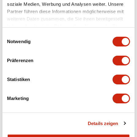
+
Spezifikationen
Alle erweitern
soziale Medien, Werbung und Analysen weiter. Unsere
Partner führen diese Informationen möglicherweise mit
Mechanical Specifications
weiteren Daten zusammen, die Sie ihnen bereitgestellt
haben oder die sie im Rahmen Ihrer Nutzung der Dienste
gesammelt haben.
Einwilligungsauswahl
Notwendig
Dokumente und Dateien
Präferenzen
CAD-Dateien
Statistiken
Marketing
SV9Z-J20_A4-R00353
17/11/2022
.DXF
460.30KB
Zum Herunterladen anmelden
Details zeigen