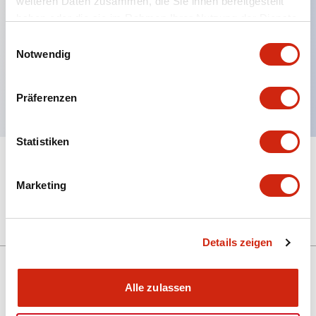
weiteren Daten zusammen, die Sie ihnen bereitgestellt
haben oder die sie im Rahmen Ihrer Nutzung der Dienste
Hauptmerkmale
gesammelt haben.
Einwilligungsauswahl
Notwendig
Zugfeder für Pullover, für RR2P DIN-
Montagebuchse
Präferenzen
Statistiken
+
Spezifikationen
Alle erweitern
Marketing
Mechanical Specifications
Details zeigen
Alle zulassen
Unterstützung