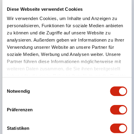
Diese Webseite verwendet Cookies
Hauptmerkmale
Wir verwenden Cookies, um Inhalte und Anzeigen zu
personalisieren, Funktionen für soziale Medien anbieten
MQTT
zu können und die Zugriffe auf unsere Website zu
Batch-Download-Funktion
analysieren. Außerdem geben wir Informationen zu Ihrer
Verwendung unserer Website an unsere Partner für
E-Mail- und Webserver-Funktionen
soziale Medien, Werbung und Analysen weiter. Unsere
Unterstützt HTTPS
Partner führen diese Informationen möglicherweise mit
Modbus TCP Client/Server
weiteren Daten zusammen, die Sie ihnen bereitgestellt
Direkte Kommunikation mit Excel
haben oder die sie im Rahmen Ihrer Nutzung der Dienste
gesammelt haben.
Webseiten-Editor
Einwilligungsauswahl
Notwendig
-20 bis 55 °C
Die FL1F SmartRelay App für iOS und Android
Präferenzen
wurde am 31. Oktober 2022 eingestellt und wird
nicht mehr unterstützt.
Statistiken