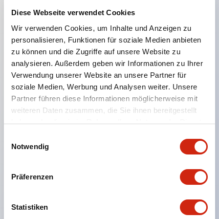
Diese Webseite verwendet Cookies
Wir verwenden Cookies, um Inhalte und Anzeigen zu
Hauptmerkmale
personalisieren, Funktionen für soziale Medien anbieten
zu können und die Zugriffe auf unsere Website zu
Integrierter RJ45 Ethernet-Anschluss
analysieren. Außerdem geben wir Informationen zu Ihrer
Modbus TCP und RTU
Verwendung unserer Website an unsere Partner für
soziale Medien, Werbung und Analysen weiter. Unsere
Integriertes intelligentes LCD/Bedienfeld
Partner führen diese Informationen möglicherweise mit
Eingebaute 2-8 analoge Eingänge
weiteren Daten zusammen, die Sie ihnen bereitgestellt
10A Relaiskontakte
haben oder die sie im Rahmen Ihrer Nutzung der Dienste
Eingebaute Echtzeituhr
gesammelt haben.
Einwilligungsauswahl
Notwendig
USB-Wartungsanschluss
SD-Speicher für Datenprotokollierung
100KHZ HSC und Ausgänge
Präferenzen
Klasse I Div. 2 Gefahrenbereiche
Statistiken