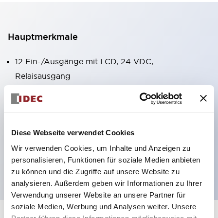
Hauptmerkmale
12 Ein-/Ausgänge mit LCD, 24 VDC,
Relaisausgang
10 A Relaiskontakte
Integriertes Smart-LCD/Bedienfeld
Integrierte 2-Punkt Analog-Eingänge
Diese Webseite verwendet Cookies
Integrierte Echtzeituhr (RTC)
Wir verwenden Cookies, um Inhalte und Anzeigen zu
USB Mini-B Programmieranschluss
personalisieren, Funktionen für soziale Medien anbieten
Gefahrenbereiche Klasse I Div 2
zu können und die Zugriffe auf unsere Website zu
analysieren. Außerdem geben wir Informationen zu Ihrer
Verwendung unserer Website an unsere Partner für
soziale Medien, Werbung und Analysen weiter. Unsere