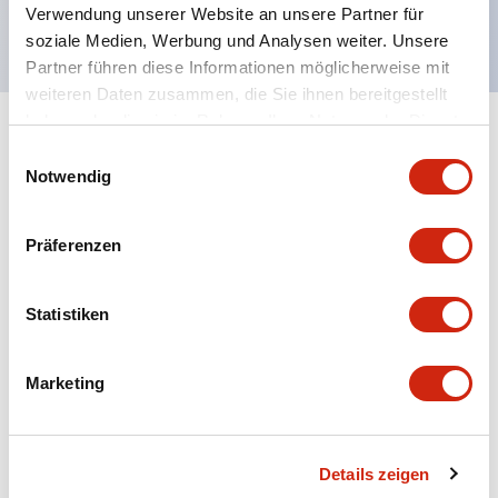
Klasse I Div 2 Gefahrenbereiche
Verwendung unserer Website an unsere Partner für
soziale Medien, Werbung und Analysen weiter. Unsere
Partner führen diese Informationen möglicherweise mit
weiteren Daten zusammen, die Sie ihnen bereitgestellt
haben oder die sie im Rahmen Ihrer Nutzung der Dienste
+
Spezifikationen
gesammelt haben.
Alle erweitern
Einwilligungsauswahl
Notwendig
Display Specifications
Präferenzen
Certification Specifications
Environmental Specifications
Statistiken
Hardware Specifications
Marketing
Mechanical Specifications
Details zeigen
Operation Specifications