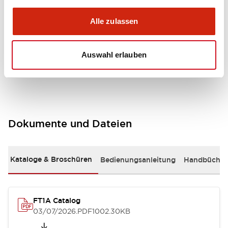
Alle zulassen
Performance Specifications
Shipping, Transportation and Warranty
Auswahl erlauben
Specifications
Dokumente und Dateien
Kataloge & Broschüren
Bedienungsanleitung
Handbücher
FT1A Catalog
03/07/2026
.PDF
1002.30KB