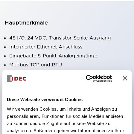
Hauptmerkmale
48 I/O, 24 VDC, Transistor-Senke-Ausgang
Integrierter Ethernet-Anschluss
Eingebaute 8-Punkt-Analogeingänge
Modbus TCP und RTU
SD-Karte für Datenprotokollierung
4 x 100 kHz HSC
2 x 100 kHz Ausgänge
Diese Webseite verwendet Cookies
Optionale RS485/RS232C-Schnittstelle
Wir verwenden Cookies, um Inhalte und Anzeigen zu
10A Relaiskontakte
personalisieren, Funktionen für soziale Medien anbieten
Integrierte Echtzeituhr (RTC)
zu können und die Zugriffe auf unsere Website zu
USB Mini-B Programmieranschluss
analysieren. Außerdem geben wir Informationen zu Ihrer