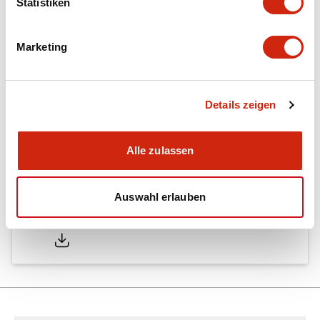
Statistiken
EP1623_FC6A.pdf
17/11/2022
.PDF
2.55MB
Marketing
Details zeigen
Programmable Logic Controllers FC6A
09/03/2026
.PDF
1.70MB
Alle zulassen
Auswahl erlauben
EP1631_FC6A_IOcartridge.pdf
17/11/2022
.PDF
559.13KB