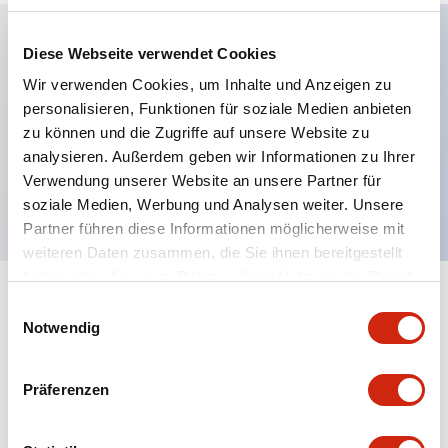
Diese Webseite verwendet Cookies
Hauptmerkmale
Wir verwenden Cookies, um Inhalte und Anzeigen zu
personalisieren, Funktionen für soziale Medien anbieten
MIL-Anschlusskabel
zu können und die Zugriffe auf unsere Website zu
Länge: 3 m
analysieren. Außerdem geben wir Informationen zu Ihrer
Verwendung unserer Website an unsere Partner für
Ungeschirmtes Kabel
soziale Medien, Werbung und Analysen weiter. Unsere
Partner führen diese Informationen möglicherweise mit
weiteren Daten zusammen, die Sie ihnen bereitgestellt
haben oder die sie im Rahmen Ihrer Nutzung der Dienste
gesammelt haben.
Einwilligungsauswahl
Dokumente und Dateien
Notwendig
Präferenzen
Kataloge & Broschüren
Bedienungsanleitung
Handbücher