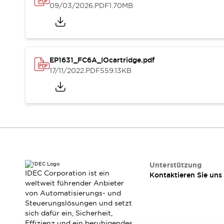
Veranstaltungen / Seminare
09/03/2026
.PDF
1.70MB
Unterstützung
Kontaktieren Sie uns
So finden Sie uns
Online Händler
EP1631_FC6A_IOcartridge.pdf
17/11/2022
.PDF
559.13KB
Unterstützung
IDEC Corporation ist ein
Kontaktieren Sie uns
weltweit führender Anbieter
von Automatisierungs- und
Steuerungslösungen und setzt
sich dafür ein, Sicherheit,
Effizienz und ein beruhigendes