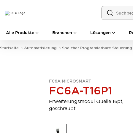
Alle Produkte
Alle Produkte
Branchen
Lösungen
R
Automatisierung
Bedienerschnittstellen
Startseite
Automatisierung
Speicher Programierbare Steuerung
Industrie-Ethernet-Geräte
Speicherprogrammierbare Steuerung (SPS)
Entdecken Sie alles
Sensoren
Automatische Identifizierung
FC6A MICROSMART
Sensoren/Erfassung
Entdecken Sie alles
FC6A-T16P1
Industriekomponenten
LED-Meldeleuchten
Leitungsschutzgeräte
Erweiterungsmodul Quelle 16pt,
Relais und Zeitrelais
Stromversorgungen
geschraubt
Verbindungsgeräte
Entdecken Sie alles
Mobilitätslösungen
Motorunterstützung