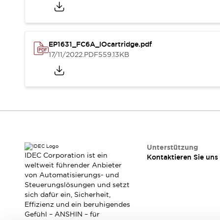
Veranstaltungen / Seminare
Unterstützung
Kontaktieren Sie uns
So finden Sie uns
EP1631_FC6A_IOcartridge.pdf
Online Händler
17/11/2022
.PDF
559.13KB
Unterstützung
IDEC Corporation ist ein
Kontaktieren Sie uns
weltweit führender Anbieter
von Automatisierungs- und
Steuerungslösungen und setzt
sich dafür ein, Sicherheit,
Effizienz und ein beruhigendes
Gefühl – ANSHIN – für