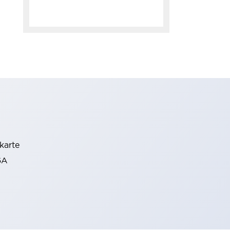
karte
6A