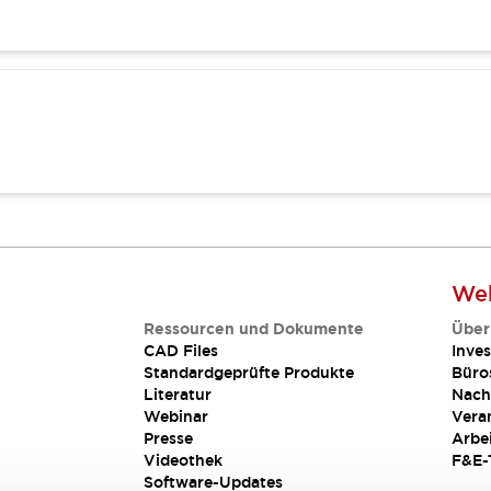
Web
Ressourcen und Dokumente
Über
CAD Files
Inves
Standardgeprüfte Produkte
Büro
Literatur
Nach
Webinar
Vera
Presse
Arbe
Videothek
F&E-
Software-Updates