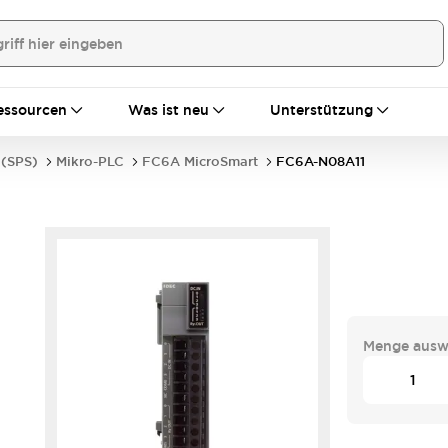
essourcen
Was ist neu
Unterstützung
 (SPS)
Mikro-PLC
FC6A MicroSmart
FC6A-N08A11
Menge ausw