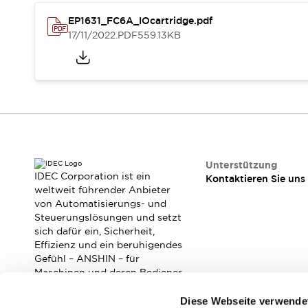
Veranstaltungen / Seminare
EP1631_FC6A_IOcartridge.pdf
Unterstützung
17/11/2022
.PDF
559.13KB
Kontaktieren Sie uns
So finden Sie uns
Online Händler
Unterstützung
IDEC Corporation ist ein
Kontaktieren Sie uns
weltweit führender Anbieter
von Automatisierungs- und
Steuerungslösungen und setzt
sich dafür ein, Sicherheit,
Effizienz und ein beruhigendes
Gefühl – ANSHIN – für
Maschinen und deren Bediener
zu verbessern.
Diese Webseite verwende