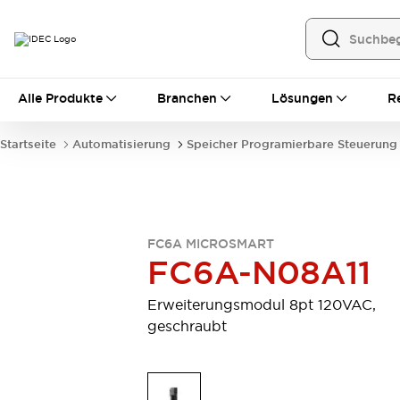
Alle Produkte
Alle Produkte
Branchen
Lösungen
R
Automatisierung
Bedienerschnittstellen
Startseite
Automatisierung
Speicher Programierbare Steuerung
Industrie-Ethernet-Geräte
Speicherprogrammierbare Steuerung (SPS)
Entdecken Sie alles
Sensoren
Automatische Identifizierung
FC6A MICROSMART
Sensoren/Erfassung
Entdecken Sie alles
FC6A-N08A11
Industriekomponenten
LED-Meldeleuchten
Leitungsschutzgeräte
Erweiterungsmodul 8pt 120VAC,
Relais und Zeitrelais
Stromversorgungen
geschraubt
Verbindungsgeräte
Entdecken Sie alles
Mobilitätslösungen
Motorunterstützung