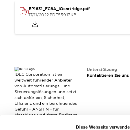
Veranstaltungen / Seminare
EP1631_FC6A_IOcartridge.pdf
Unterstützung
17/11/2022
.PDF
559.13KB
Kontaktieren Sie uns
So finden Sie uns
Online Händler
Unterstützung
IDEC Corporation ist ein
Kontaktieren Sie uns
weltweit führender Anbieter
von Automatisierungs- und
Steuerungslösungen und setzt
sich dafür ein, Sicherheit,
Effizienz und ein beruhigendes
Gefühl – ANSHIN – für
Maschinen und deren Bediener
zu verbessern.
Diese Webseite verwende