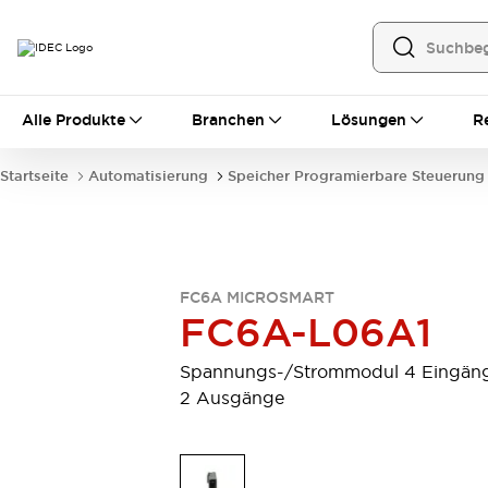
Alle Produkte
Alle Produkte
Branchen
Lösungen
R
Automatisierung
Bedienerschnittstellen
Startseite
Automatisierung
Speicher Programierbare Steuerung
Industrie-Ethernet-Geräte
Speicherprogrammierbare Steuerung (SPS)
Entdecken Sie alles
Sensoren
Automatische Identifizierung
FC6A MICROSMART
Sensoren/Erfassung
Entdecken Sie alles
FC6A-L06A1
Industriekomponenten
LED-Meldeleuchten
Leitungsschutzgeräte
Spannungs-/Strommodul 4 Eingän
Relais und Zeitrelais
Stromversorgungen
2 Ausgänge
Verbindungsgeräte
Entdecken Sie alles
Mobilitätslösungen
Motorunterstützung