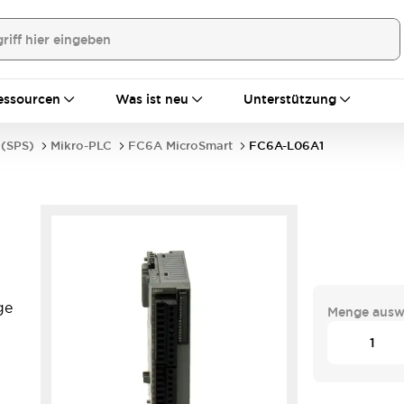
essourcen
Was ist neu
Unterstützung
 (SPS)
Mikro-PLC
FC6A MicroSmart
FC6A-L06A1
ge
Menge ausw